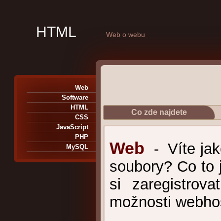
HTML
Web o webu
Web
Software
HTML
Co zde najdete
CSS
JavaScript
PHP
Web
- Víte jak
MySQL
soubory? Co to j
si zaregistrov
možnosti webho