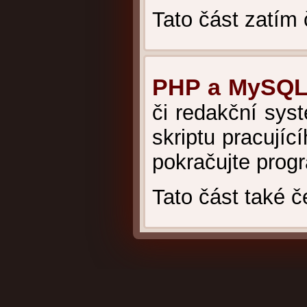
Tato část zatím
PHP a MySQ
či redakční sys
skriptu pracujíc
pokračujte prog
Tato část také 