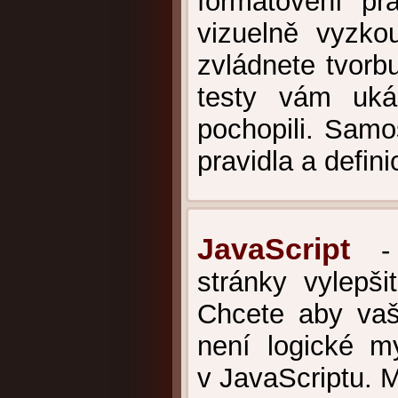
formátovéní pr
vizuelně vyzkou
zvládnete tvorbu
testy vám uká
pochopili. Samo
pravidla a defin
JavaScript
- Z
stránky vylepšit
Chcete aby vaš
není logické m
v JavaScriptu. M