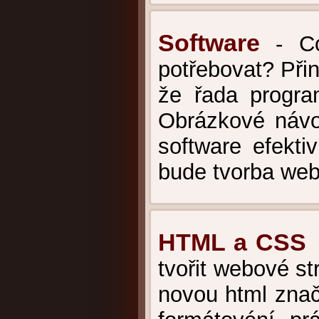
Software
- Co 
potřebovat? Přin
že řada progra
Obrázkové návod
software efekti
bude tvorba web
HTML a CSS
-
tvořit webové s
novou html znač