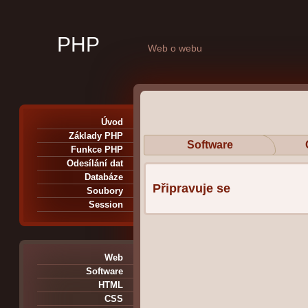
PHP
Web o webu
Úvod
Základy PHP
Software
Funkce PHP
Odesílání dat
Databáze
Připravuje se
Soubory
Session
Web
Software
HTML
CSS